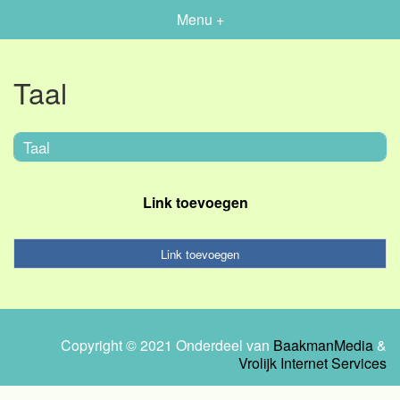
Menu +
Taal
Taal
Link toevoegen
Link toevoegen
Copyright © 2021 Onderdeel van
BaakmanMedia
&
Vrolijk Internet Services