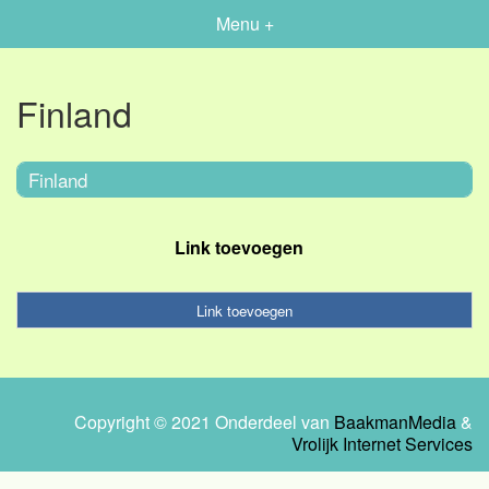
Menu +
Finland
Finland
Link toevoegen
Link toevoegen
Copyright © 2021 Onderdeel van
BaakmanMedia
&
Vrolijk Internet Services